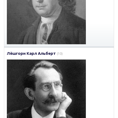
Лёшгорн Карл Альберт
(10)