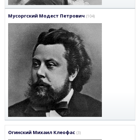
Мусоргский Модест Петрович
(104)
Огинский Михаил Клеофас
(3)