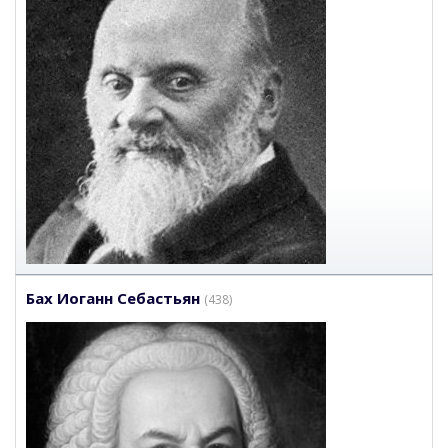
Бах Иоганн Себастьян
(438)