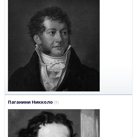
Паганини Никколо
(1)