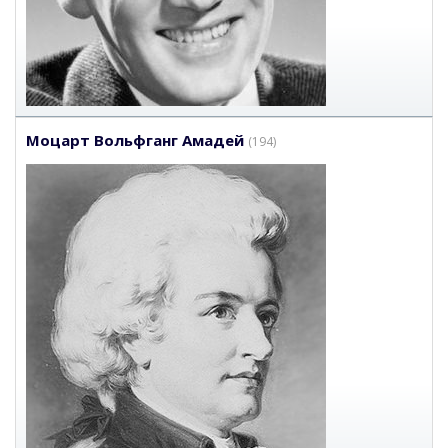
Моцарт Вольфганг Амадей
(194)