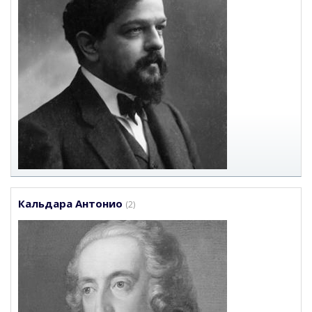
Кальдара Антонио
(2)