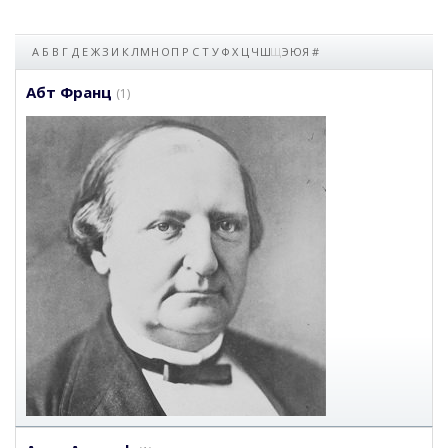
А
Б
В
Г
Д
Е
Ж
З
И
К
Л
М
Н
О
П
Р
С
Т
У
Ф
Х
Ц
Ч
Ш
Щ
Э
Ю
Я
#
Абт Франц
(1)