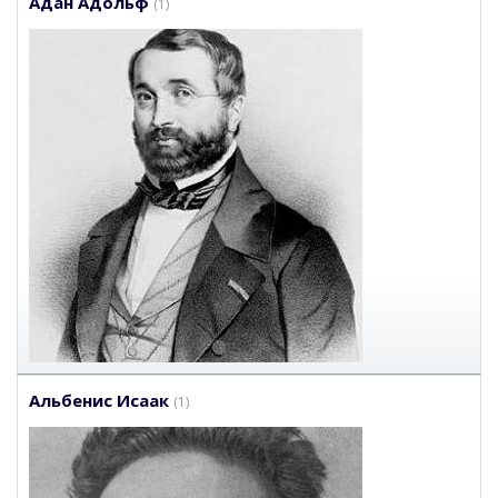
Адан Адольф
(1)
Альбенис Исаак
(1)