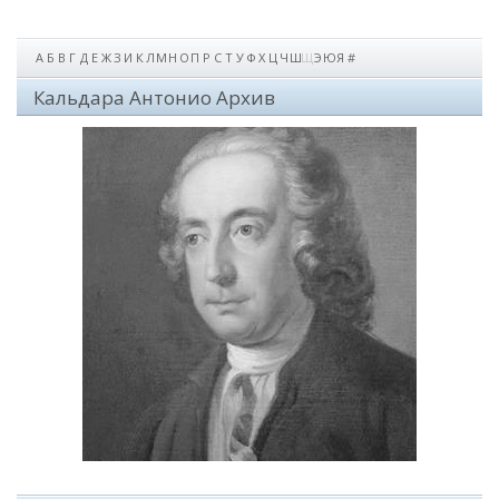
А
Б
В
Г
Д
Е
Ж
З
И
К
Л
М
Н
О
П
Р
С
Т
У
Ф
Х
Ц
Ч
Ш
Щ
Э
Ю
Я
#
Кальдара Антонио Архив