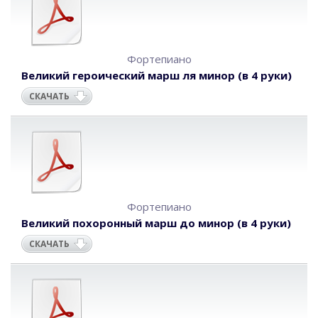
Фортепиано
Великий героический марш ля минор (в 4 руки)
СКАЧАТЬ
Фортепиано
Великий похоронный марш до минор (в 4 руки)
СКАЧАТЬ