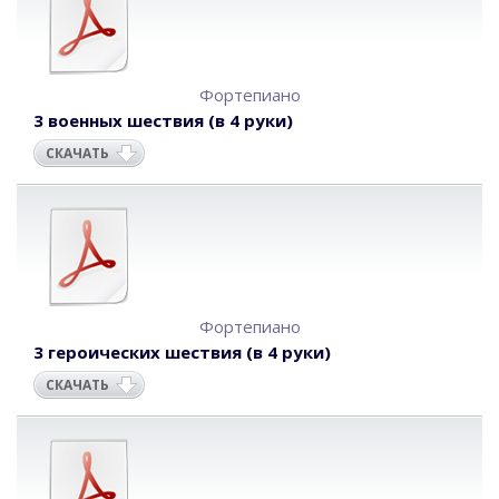
Фортепиано
3 военных шествия (в 4 руки)
СКАЧАТЬ
Фортепиано
3 героических шествия (в 4 руки)
СКАЧАТЬ