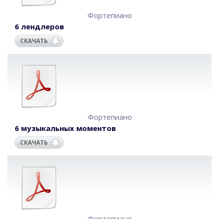
Фортепиано
6 лендлеров
СКАЧАТЬ
Фортепиано
6 музыкальных моментов
СКАЧАТЬ
Фортепиано