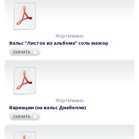
Фортепиано
Вальс "Листок из альбома" соль мажор
СКАЧАТЬ
Фортепиано
Вариации (на вальс Диабелли)
СКАЧАТЬ