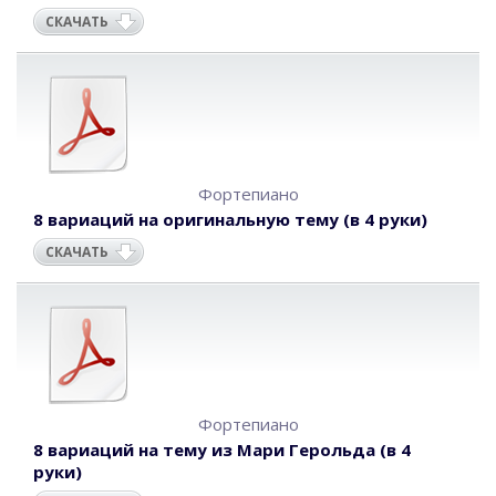
СКАЧАТЬ
Фортепиано
8 вариаций на оригинальную тему (в 4 руки)
СКАЧАТЬ
Фортепиано
8 вариаций на тему из Мари Герольда (в 4
руки)