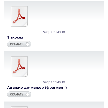
Фортепиано
8 экосез
СКАЧАТЬ
Фортепиано
Адажио до-мажор (фрагмент)
СКАЧАТЬ