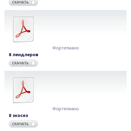
СКАЧАТЬ
Фортепиано
8 лендлеров
СКАЧАТЬ
Фортепиано
8 экосез
СКАЧАТЬ