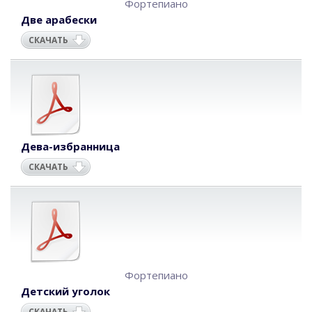
Фортепиано
Две арабески
СКАЧАТЬ
Дева-избранница
СКАЧАТЬ
Фортепиано
Детский уголок
СКАЧАТЬ