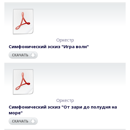
Оркестр
Симфонический эскиз "Игра волн"
СКАЧАТЬ
Оркестр
Симфонический эскиз "От зари до полудня на
море"
СКАЧАТЬ