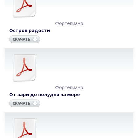
Фортепиано
Остров радости
СКАЧАТЬ
Фортепиано
От зари до полудня на море
СКАЧАТЬ