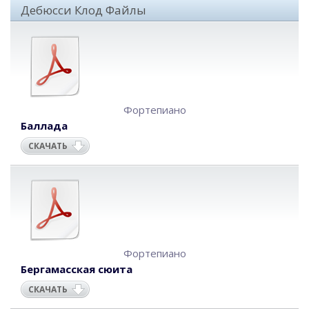
Дебюсси Клод Файлы
Фортепиано
Баллада
СКАЧАТЬ
Фортепиано
Бергамасская сюита
СКАЧАТЬ