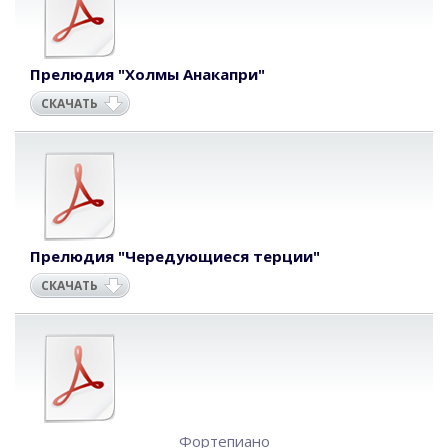
Прелюдия "Холмы Анакапри"
СКАЧАТЬ
Прелюдия "Чередующиеся терции"
СКАЧАТЬ
Фортепиано