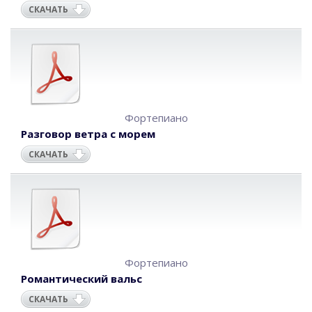
СКАЧАТЬ
Фортепиано
Разговор ветра с морем
СКАЧАТЬ
Фортепиано
Романтический вальс
СКАЧАТЬ