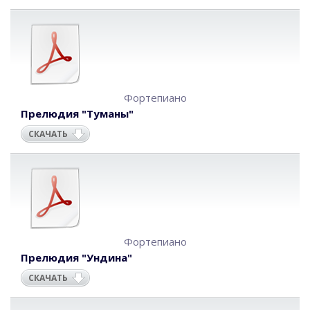
Фортепиано
Прелюдия "Туманы"
СКАЧАТЬ
Фортепиано
Прелюдия "Ундина"
СКАЧАТЬ