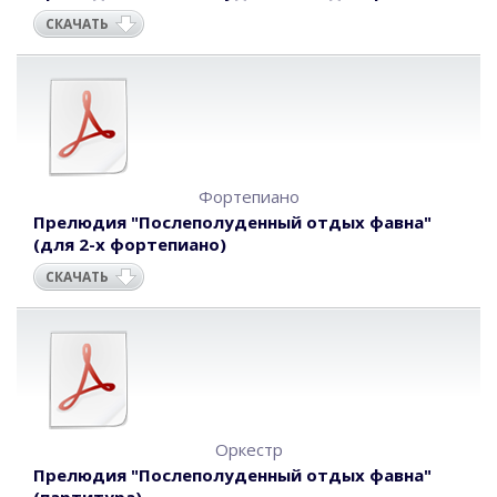
СКАЧАТЬ
Фортепиано
Прелюдия "Послеполуденный отдых фавна"
(для 2-х фортепиано)
СКАЧАТЬ
Оркестр
Прелюдия "Послеполуденный отдых фавна"
(партитура)