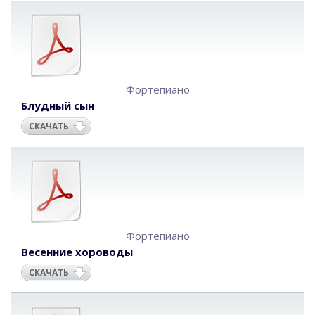
Фортепиано
Блудный сын
СКАЧАТЬ
Фортепиано
Весенние хороводы
СКАЧАТЬ