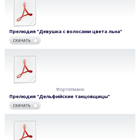
Прелюдия "Девушка с волосами цвета льна"
СКАЧАТЬ
Фортепиано
Прелюдия "Дельфийские танцовщицы"
СКАЧАТЬ