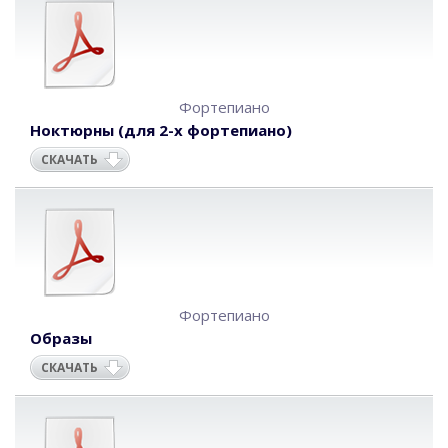
Фортепиано
Ноктюрны (для 2-х фортепиано)
СКАЧАТЬ
Фортепиано
Образы
СКАЧАТЬ