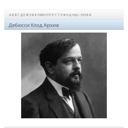
А
Б
В
Г
Д
Е
Ж
З
И
К
Л
М
Н
О
П
Р
С
Т
У
Ф
Х
Ц
Ч
Ш
Щ
Э
Ю
Я
#
Дебюсси Клод Архив