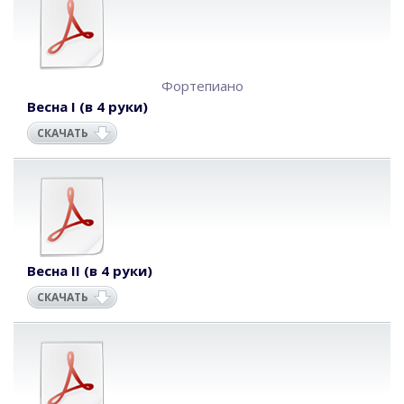
Фортепиано
Весна I (в 4 руки)
СКАЧАТЬ
Весна II (в 4 руки)
СКАЧАТЬ