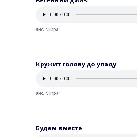
Весенний джаз
анс. "Лира"
Кружит голову до упаду
анс. "Лира"
Будем вместе