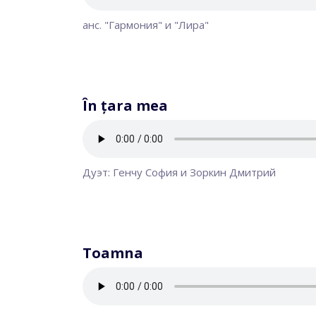
анс. "Гармония" и "Лира"
În țara mea
Дуэт: Генчу София и Зоркин Дмитрий
Toamna