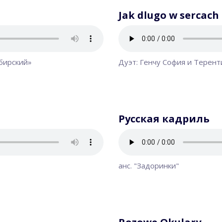
Jak dlugo w sercach
ибирский»
Дуэт: Генчу София и Терен
Русская кадриль
анс. "Задоринки"