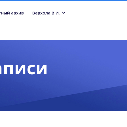
тный архив
Верхола В.И.
аписи