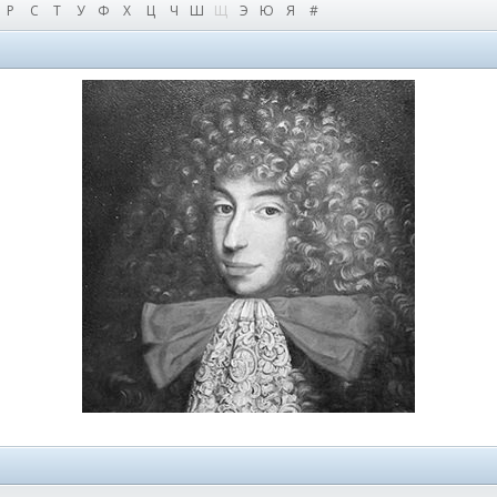
Р
С
Т
У
Ф
Х
Ц
Ч
Ш
Щ
Э
Ю
Я
#