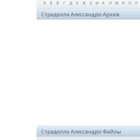
А
Б
В
Г
Д
Е
Ж
З
И
К
Л
М
Н
О
П
Страделла Алессандро Архив
Страделла Алессандро Файлы