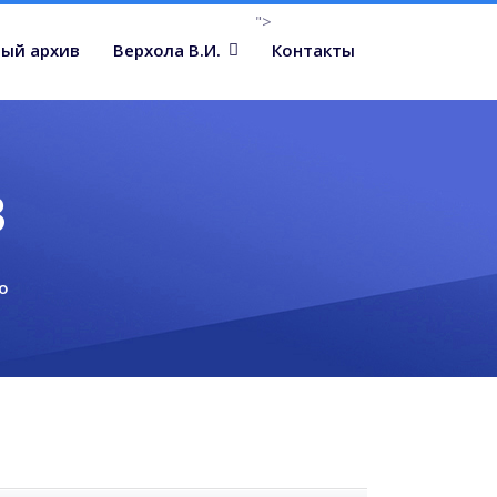
">
ый архив
Верхола В.И.
Контакты
в
о