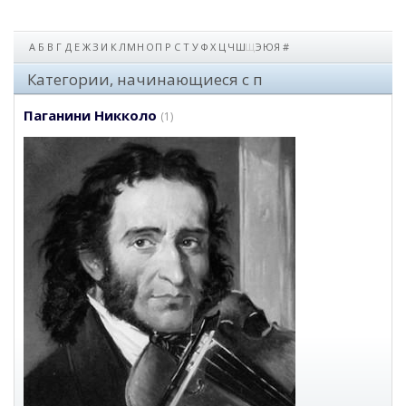
А
Б
В
Г
Д
Е
Ж
З
И
К
Л
М
Н
О
П
Р
С
Т
У
Ф
Х
Ц
Ч
Ш
Щ
Э
Ю
Я
#
Категории, начинающиеся с п
Паганини Никколо
(1)