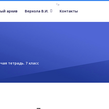
">
ый архив
Верхола В.И.
Контакты
чая тетрадь. 7 класс