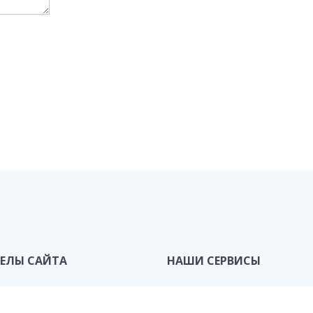
ЕЛЫ САЙТА
НАШИ СЕРВИСЫ
фолио
Учебники
атериалы
Нотный архив