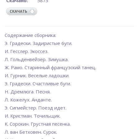
Скачано:
5873
СКАЧАТЬ
Содержание сборника:
Э. Градески. Задиристые 6уги.
И. Гесслер. Экоссез.
Л. Гольденвейзер. Зимушка.
Ж. Рамо. Старинный французский танец.
И. Гурник. Веселые ладошки.
Э. Градески. Счастливые буги.
Н. Дремлюга. Песня.
Л. Кожелух. Анданте.
Э. Сигмейстер. Поезд идет.
И. Кристман. Точильщик.
К. Сорокин. Грустная песенка.
Л. ван Бетховен. Сурок.