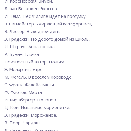
И. Кореневская. Зимой.
Л. ван Бетховен. Экоссез.
И. Темл. Пес Филипе идет на прогулку.
Э. Сигмейстер. Умирающий калифорниец.
В. Лессер. Выходной день.
Э. Градески. По дороге домой из школы.
И. Штраус. Анна-полька.
Р. Бунин. Елочка.
Неизвестный автор. Полька.
Э. Мелартин. Утро.
М. Фогель. В веселом хороводе.
С. Франк. Жалоба куклы.
Ф. Флотов. Марта.
И. Кирнбергер. Полонез.
Ц. Кюи. Испанские марионетки.
Э. Градески. Мороженое.
В. Поор. Чардаш.
Л. Лазаренко. Коломыйки.