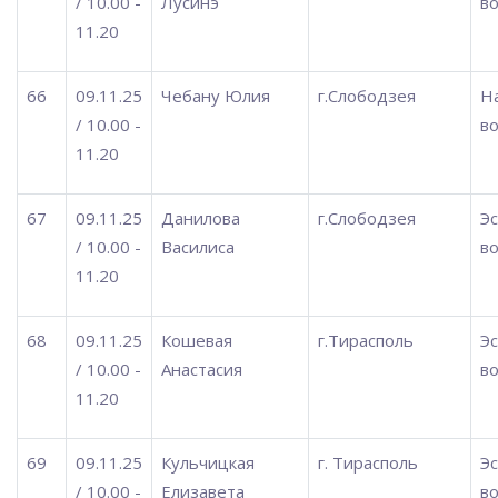
/ 10.00 -
Лусинэ
во
11.20
66
09.11.25
Чебану Юлия
г.Слободзея
Н
/ 10.00 -
во
11.20
67
09.11.25
Данилова
г.Слободзея
Э
/ 10.00 -
Василиса
во
11.20
68
09.11.25
Кошевая
г.Тирасполь
Э
/ 10.00 -
Анастасия
во
11.20
69
09.11.25
Кульчицкая
г. Тирасполь
Э
/ 10.00 -
Елизавета
во