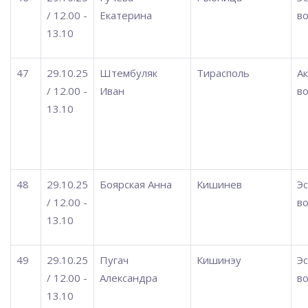
/ 12.00 -
Екатерина
во
13.10
47
29.10.25
Штембуляк
Тирасполь
А
/ 12.00 -
Иван
во
13.10
48
29.10.25
Боярская Анна
Кишинев
Э
/ 12.00 -
во
13.10
49
29.10.25
Пугач
Кишинэу
Э
/ 12.00 -
Александра
во
13.10