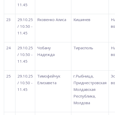
11.45
23
29.10.25
Яковенко Алиса
Кишинев
Н
/ 10.50 -
во
11.45
24
29.10.25
Чобану
Тирасполь
Н
/ 10.50 -
Надежда
во
11.45
25
29.10.25
Тимофейчук
г.Рыбница,
Э
/ 10.50 -
Елизавета
Приднестровская
во
11.45
Молдавская
Республика,
Молдова