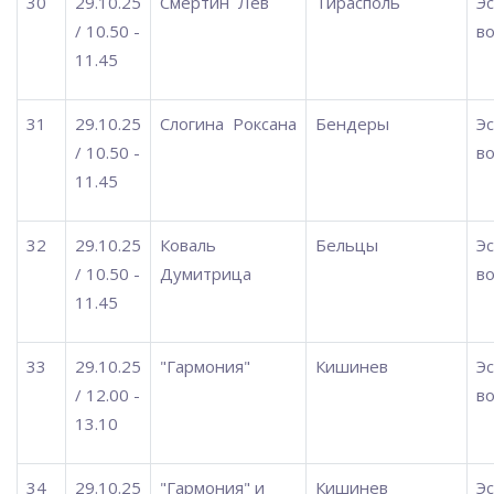
30
29.10.25
Смертин
Лев
Тирасполь
Э
/ 10.50 -
во
11.45
31
29.10.25
Слогина
Роксана
Бендеры
Э
/ 10.50 -
во
11.45
32
29.10.25
Коваль
Бельцы
Э
/ 10.50 -
Думитрица
во
11.45
33
29.10.25
"Гармония"
Кишинев
Э
/ 12.00 -
во
13.10
34
29.10.25
"Гармония" и
Кишинев
Э