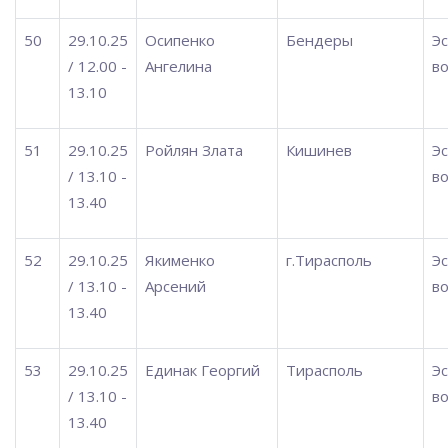
50
29.10.25
Осипенко
Бендеры
Э
/ 12.00 -
Ангелина
во
13.10
51
29.10.25
Ройлян Злата
Кишинев
Э
/ 13.10 -
во
13.40
52
29.10.25
Якименко
г.Тирасполь
Э
/ 13.10 -
Арсений
во
13.40
53
29.10.25
Единак Георгий
Тирасполь
Э
/ 13.10 -
во
13.40