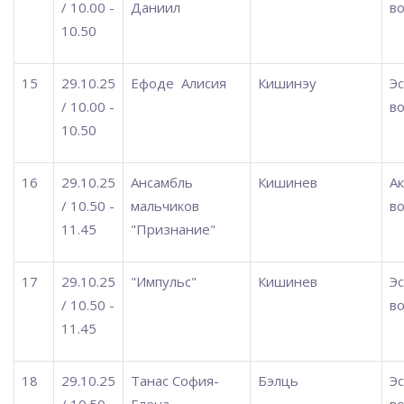
/ 10.00 -
Даниил
во
10.50
15
29.10.25
Ефоде
Алисия
Кишинэу
Э
/ 10.00 -
во
10.50
16
29.10.25
Ансамбль
Кишинев
А
/ 10.50 -
мальчиков
во
11.45
"Признание"
17
29.10.25
"Импульс"
Кишинев
Э
/ 10.50 -
во
11.45
18
29.10.25
Танас София-
Бэлць
Э
/ 10.50 -
Елена
во