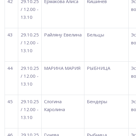
42
29.10.25
Ермакова Алиса
Кишинев
Э
/ 12.00 -
во
13.10
43
29.10.25
Райляну Евелина
Бельцы
Э
/ 12.00 -
во
13.10
44
29.10.25
МАРИНА МАРИЯ
РЫБНИЦА
Э
/ 12.00 -
во
13.10
45
29.10.25
Слогина
Бендеры
Э
/ 12.00 -
Каролина
во
13.10
46
29.10.25
Гучева
Рыбница
Э