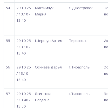
54
29.10.25
Максимчук
г. Днестровск
Э
/ 13.10 -
Мария
во
13.40
55
29.10.25
Шершун Артем
Тирасполь
А
/ 13.10 -
во
13.40
56
29.10.25
Осичева Дарья
г.Тирасполь
Э
/ 13.10 -
во
13.40
57
29.10.25
Ясинская
г.Тирасполь
Э
/ 13.40 -
Богдана
во
13.50