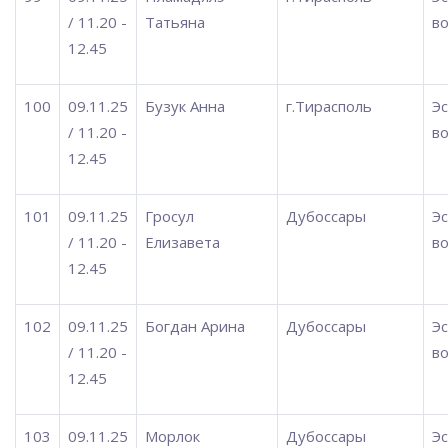
/ 11.20 -
Татьяна
во
12.45
100
09.11.25
Бузук Анна
г.Тирасполь
Э
/ 11.20 -
во
12.45
101
09.11.25
Гросул
Дубоссары
Э
/ 11.20 -
Елизавета
во
12.45
102
09.11.25
Богдан Арина
Дубоссары
Э
/ 11.20 -
во
12.45
103
09.11.25
Морлок
Дубоссары
Э