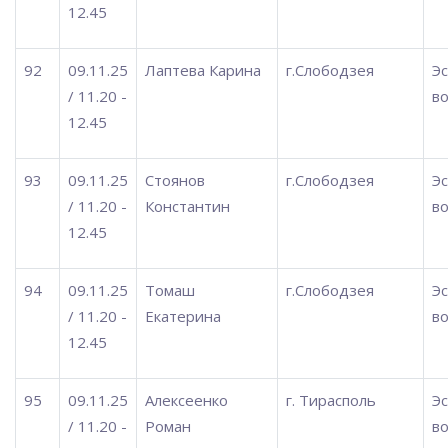
12.45
92
09.11.25
Лаптева Карина
г.Слободзея
Э
/ 11.20 -
во
12.45
93
09.11.25
Стоянов
г.Слободзея
Э
/ 11.20 -
Константин
во
12.45
94
09.11.25
Томаш
г.Слободзея
Э
/ 11.20 -
Екатерина
во
12.45
95
09.11.25
Алексеенко
г. Тирасполь
Э
/ 11.20 -
Роман
во