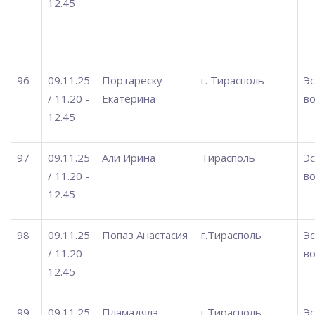
12.45
96
09.11.25
Портареску
г. Тирасполь
Э
/ 11.20 -
Екатерина
во
12.45
97
09.11.25
Али Ирина
Тирасполь
Э
/ 11.20 -
во
12.45
98
09.11.25
Попаз Анастасия
г.Тирасполь
Э
/ 11.20 -
во
12.45
99
09.11.25
Пламадялэ
г.Тирасполь
Э