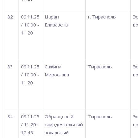
82
09.11.25
Царан
г. Тирасполь
Э
/ 10.00 -
Елизавета
во
11.20
83
09.11.25
Сажина
Тирасполь
Э
/ 10.00 -
Мирослава
во
11.20
84
09.11.25
Образцовый
Тирасполь
Э
/ 11.20 -
самодеятельный
во
12.45
вокальный