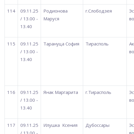
114
09.11.25
Родионова
г.Слободзея
Э
/ 13.00 -
Маруся
во
13.40
115
09.11.25
Тарануца София
Тирасполь
А
/ 13.00 -
во
13.40
116
09.11.25
Янак Маргарита
г.Тирасполь
Э
/ 13.00 -
во
13.40
117
09.11.25
Илушка
Ксения
Дубоссары
Э
/ 13.00 -
во