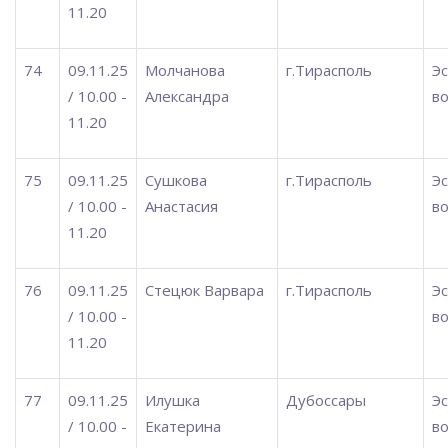
11.20
74
09.11.25
Молчанова
г.Тирасполь
Э
/ 10.00 -
Александра
во
11.20
75
09.11.25
Сушкова
г.Тирасполь
Э
/ 10.00 -
Анастасия
во
11.20
76
09.11.25
Стецюк Варвара
г.Тирасполь
Э
/ 10.00 -
во
11.20
77
09.11.25
Илушка
Дубоссары
Э
/ 10.00 -
Екатерина
во