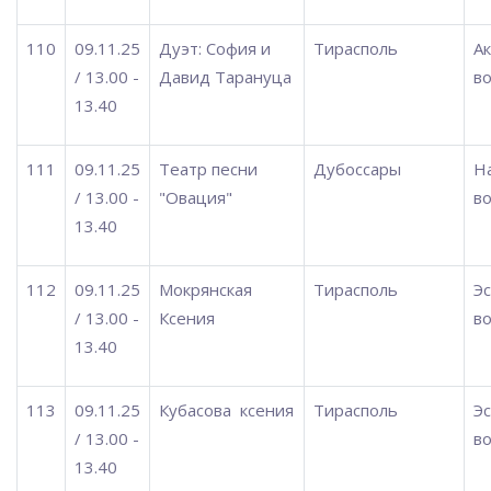
110
09.11.25
Дуэт: София и
Тирасполь
А
/ 13.00 -
Давид Тарануца
во
13.40
111
09.11.25
Театр песни
Дубоссары
Н
/ 13.00 -
"Овация"
во
13.40
112
09.11.25
Мокрянская
Тирасполь
Э
/ 13.00 -
Ксения
во
13.40
113
09.11.25
Кубасова
ксения
Тирасполь
Э
/ 13.00 -
во
13.40