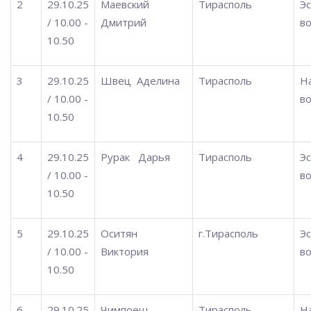
2
29.10.25
Маевский
Тирасполь
Э
/ 10.00 -
Дмитрий
во
10.50
3
29.10.25
Швец
Аделина
Тирасполь
Н
/ 10.00 -
во
10.50
4
29.10.25
Рурак
Дарья
Тирасполь
Э
/ 10.00 -
во
10.50
5
29.10.25
Оситян
г.Тирасполь
Э
/ 10.00 -
Виктория
во
10.50
6
29.10.25
Чимпоеш
Тирасполь
Н