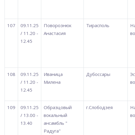
107
09.11.25
Поворознюк
Тирасполь
Н
/ 11.20 -
Анастасия
во
12.45
108
09.11.25
Иваница
Дубоссары
Э
/ 11.20 -
Милена
во
12.45
109
09.11.25
Образцовый
г.Слободзея
Н
/ 13.00 -
вокальный
во
13.40
ансамбль "
Радуга"