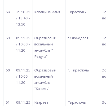
58
29.10.25
Капацина Илья
Тирасполь
Э
/ 13.40 -
во
13.50
59
09.11.25
Образцовый
г.Слободзея
Э
/ 10.00 -
вокальный
во
11.20
ансамбль "
Радуга"
60
09.11.25
Образцовый
г. Тирасполь
Э
/ 10.00 -
вокальный
во
11.20
ансамбль
"Капель"
61
09.11.25
Квартет
Тирасполь
Э