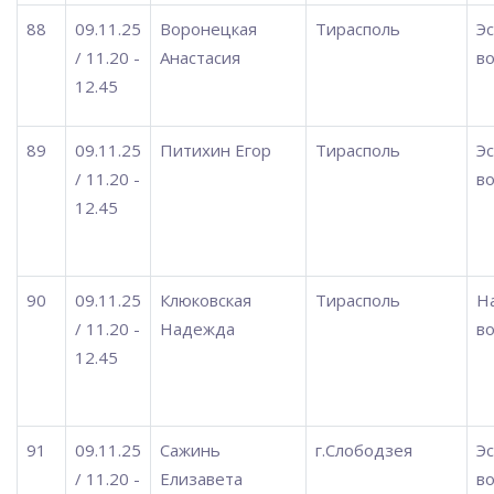
88
09.11.25
Воронецкая
Тирасполь
Э
/ 11.20 -
Анастасия
во
12.45
89
09.11.25
Питихин Егор
Тирасполь
Э
/ 11.20 -
во
12.45
90
09.11.25
Клюковская
Тирасполь
Н
/ 11.20 -
Надежда
во
12.45
91
09.11.25
Сажинь
г.Слободзея
Э
/ 11.20 -
Елизавета
во