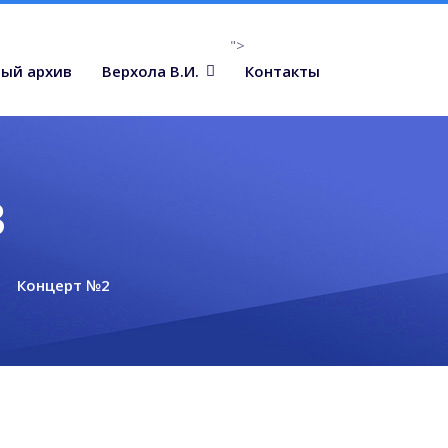
">
ый архив
Верхола В.И.
Контакты
в
Концерт №2