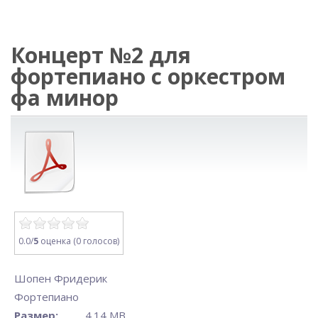
Концерт №2 для
фортепиано с оркестром
фа минор
0.0/
5
оценка (0 голосов)
Шопен Фридерик
Фортепиано
Размер:
4.14 MB