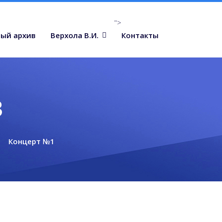
">
ый архив
Верхола В.И.
Контакты
в
Концерт №1