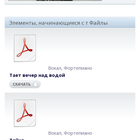
Элементы, начинающиеся с т Файлы
Вокал
,
Фортепиано
Тает вечер над водой
СКАЧАТЬ
Вокал
,
Фортепиано
Тайна