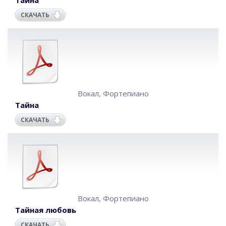
СКАЧАТЬ
Вокал
,
Фортепиано
Тайна
СКАЧАТЬ
Вокал
,
Фортепиано
Тайная любовь
СКАЧАТЬ