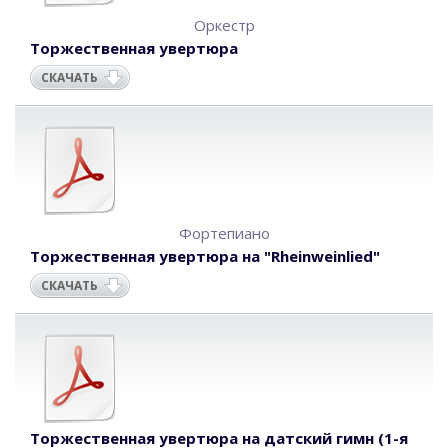
Оркестр
Торжественная увертюра
СКАЧАТЬ
Фортепиано
Торжественная увертюра на "Rheinweinlied"
СКАЧАТЬ
Торжественная увертюра на датский гимн (1-я