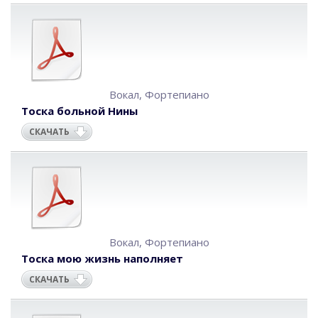
Вокал
,
Фортепиано
Тоска больной Нины
СКАЧАТЬ
Вокал
,
Фортепиано
Тоска мою жизнь наполняет
СКАЧАТЬ