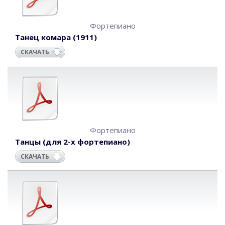
Фортепиано
Танец комара (1911)
СКАЧАТЬ
Фортепиано
Танцы (для 2-х фортепиано)
СКАЧАТЬ