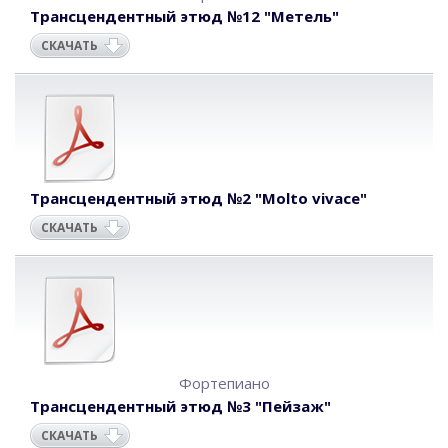
Трансцендентный этюд №12 "Метель"
СКАЧАТЬ
Трансцендентный этюд №2 "Molto vivace"
СКАЧАТЬ
Фортепиано
Трансцендентный этюд №3 "Пейзаж"
СКАЧАТЬ