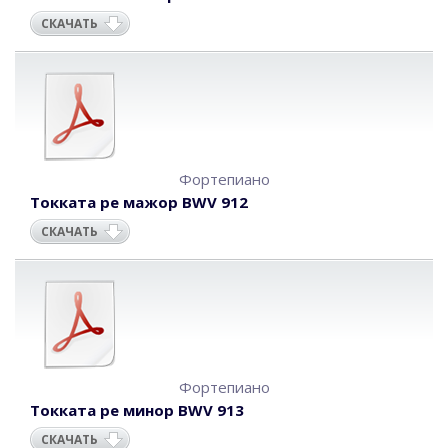
СКАЧАТЬ
Фортепиано
Токката ре мажор BWV 912
СКАЧАТЬ
Фортепиано
Токката ре минор BWV 913
СКАЧАТЬ