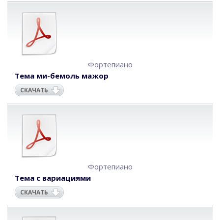
Фортепиано
Тема ми-бемоль мажор
СКАЧАТЬ
Фортепиано
Тема с вариациями
СКАЧАТЬ