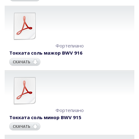
Фортепиано
Токката соль мажор BWV 916
СКАЧАТЬ
Фортепиано
Токката соль минор BWV 915
СКАЧАТЬ