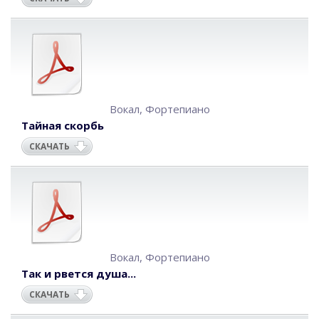
Вокал
,
Фортепиано
Тайная скорбь
СКАЧАТЬ
Вокал
,
Фортепиано
Так и рвется душа...
СКАЧАТЬ