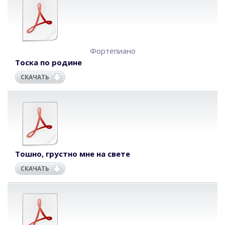
Фортепиано
Тоска по родине
СКАЧАТЬ
Тошно, грустно мне на свете
СКАЧАТЬ