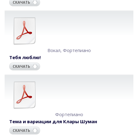
СКАЧАТЬ
Вокал
,
Фортепиано
Тебя люблю!
СКАЧАТЬ
Фортепиано
Тема и вариации для Клары Шуман
СКАЧАТЬ